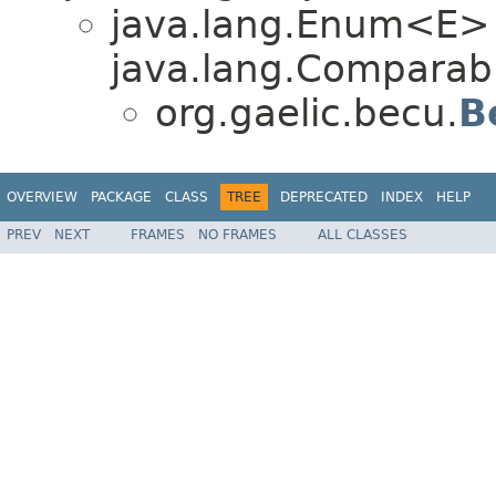
java.lang.Enum<E>
java.lang.Comparabl
org.gaelic.becu.
B
OVERVIEW
PACKAGE
CLASS
TREE
DEPRECATED
INDEX
HELP
PREV
NEXT
FRAMES
NO FRAMES
ALL CLASSES