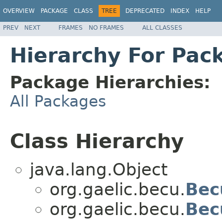
OVERVIEW
PACKAGE
CLASS
TREE
DEPRECATED
INDEX
HELP
PREV
NEXT
FRAMES
NO FRAMES
ALL CLASSES
Hierarchy For Pac
Package Hierarchies:
All Packages
Class Hierarchy
java.lang.Object
org.gaelic.becu.
Bec
org.gaelic.becu.
Bec